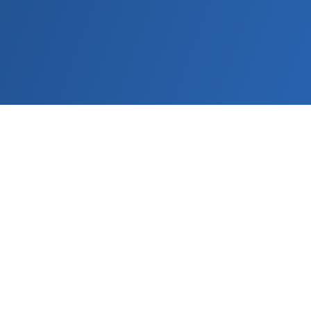
Características do Kit Inicial
Tag de Árvore ePlant
Monitoramento de crescimento,
irrigação, estresse, temperatura e
umidade