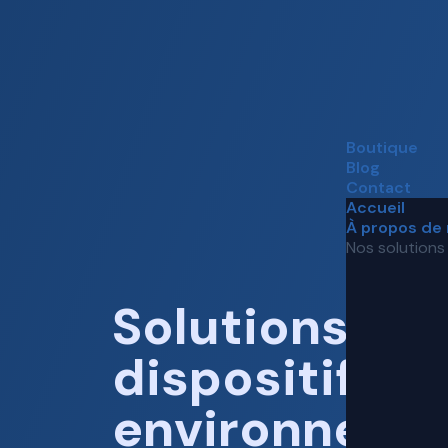
Boutique
Blog
Contact
Accueil
À propos de
Nos solutions
Solutions et
dispositifs de
environneme