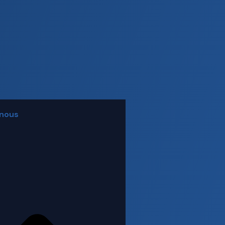
 nous
 suivi
ntal