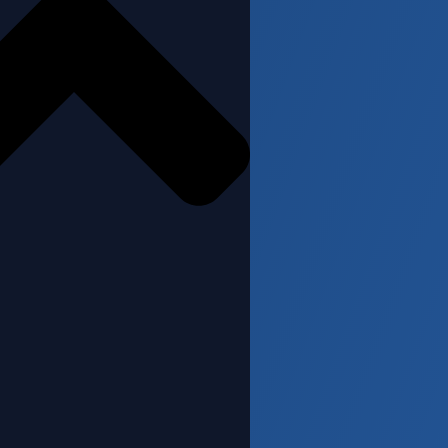
oyons en
e entreprise à
s des conditions
s opérations
 relais